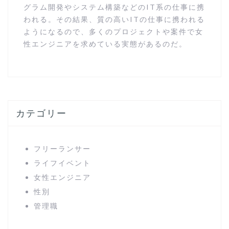
グラム開発やシステム構築などのIT系の仕事に携
われる。その結果、質の高いITの仕事に携われる
ようになるので、多くのプロジェクトや案件で女
性エンジニアを求めている実態があるのだ。
カテゴリー
フリーランサー
ライフイベント
女性エンジニア
性別
管理職